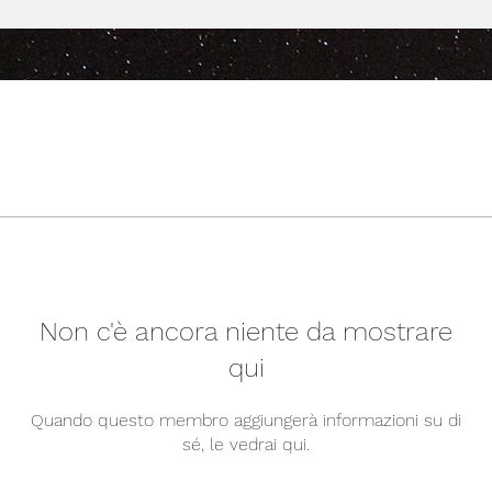
Non c'è ancora niente da mostrare
qui
Quando questo membro aggiungerà informazioni su di
sé, le vedrai qui.