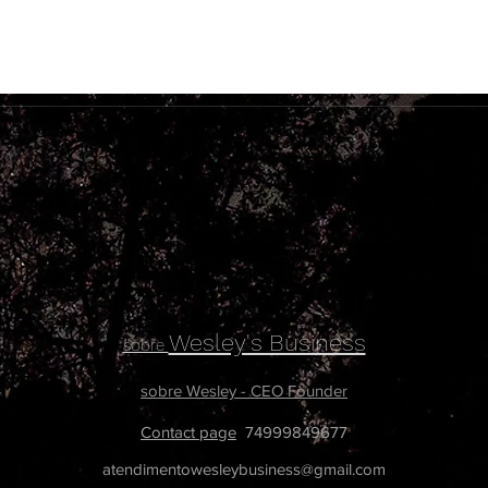
Wesley's Business
sobre
sobre Wesley - CEO Founder
Contact page
74999849677
atendimentowesleybusiness@gmail.com