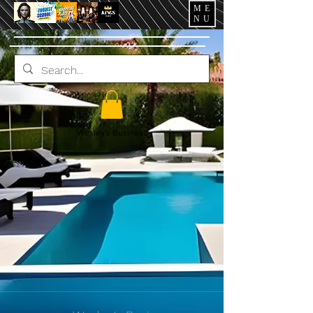
ME
NU
Wesley's Business