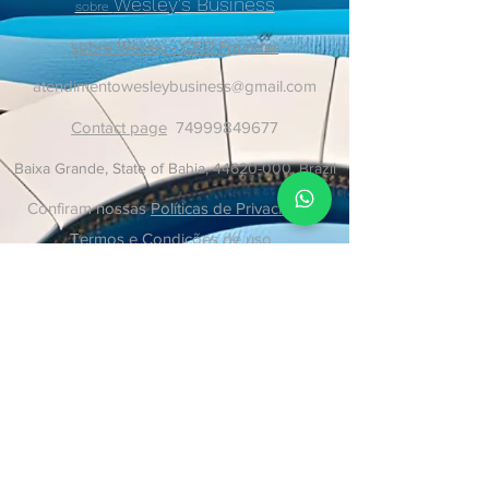
Wesley's Business
sobre
sobre Wesley - CEO Founder
atendimentowesleybusiness@gmail.com
Contact page
74999849677
Baixa Grande, State of Bahia,
44620-000
, Brazil
Confiram nossas
Políticas de Privacidade
,
Termos e Condições de uso
Política de Compra e Reembolso
Política de Cookies
07174479529
-
07499849677
- © Copyright 2024
©2020 Wesley's Business. Proudly created by Wesley