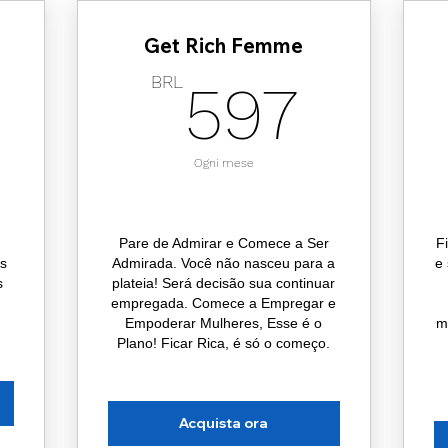
Get Rich Femme
69,90BRL
597
BRL
0
597
Ogni mese
Pare de Admirar e Comece a Ser
F
ns
Admirada. Você não nasceu para a
e 
s
plateia! Será decisão sua continuar
empregada. Comece a Empregar e
Empoderar Mulheres, Esse é o
m
Plano! Ficar Rica, é só o começo.
Acquista ora