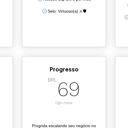
Selo: Virtuoso(a) ⚔️🛡️
Progresso
69BR
BRL
69
12.000BRL
Ogni mese
Progrida escalando seu negócio no