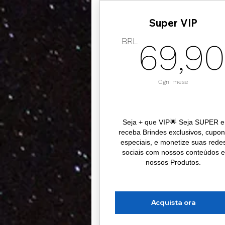
Super VIP
BRL
69,9
Ogni mese
Seja + que VIP🌟 Seja SUPER e
receba Brindes exclusivos, cupo
especiais, e monetize suas rede
sociais com nossos conteúdos e
nossos Produtos.
Acquista ora