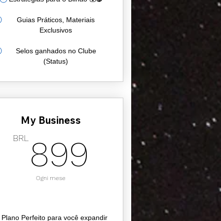
Guias Práticos, Materiais
Exclusivos
Selos ganhados no Clube
(Status)
My Business
BRL
899BRL
BRL
899
Ogni mese
 Plano Perfeito para você expandir