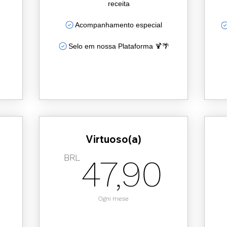
receita
Acompanhamento especial
Selo em nossa Plataforma 🍹🌴
Virtuoso(a)
500BRL
47,
BRL
47,90
Ogni mese