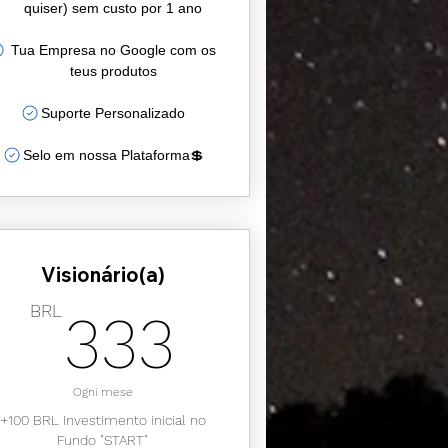
quiser) sem custo por 1 ano
Tua Empresa no Google com os
teus produtos
Suporte Personalizado
Selo em nossa Plataforma💲
Visionário(a)
90BRL
333BRL
BRL
333
Ogni mese
+100 BRL Investimento inicial no
Fundo "START"