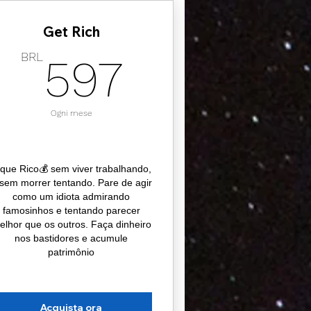
Get Rich
BRL
597BRL
BRL
597
Ogni mese
ique Rico💰 sem viver trabalhando,
sem morrer tentando. Pare de agir
como um idiota admirando
famosinhos e tentando parecer
elhor que os outros. Faça dinheiro
nos bastidores e acumule
patrimônio
Acquista ora