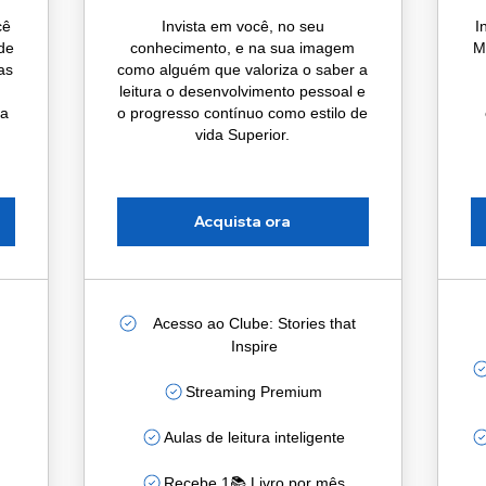
cê
Invista em você, no seu
I
nde
conhecimento, e na sua imagem
M
as
como alguém que valoriza o saber a
leitura o desenvolvimento pessoal e
ga
o progresso contínuo como estilo de
vida Superior.
Acquista ora
Acesso ao Clube: Stories that
Inspire
Streaming Premium
Aulas de leitura inteligente
Recebe 1📚 Livro por mês