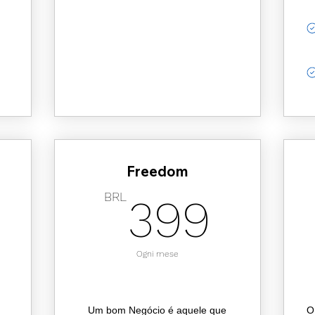
Freedom
39,90BRL
399
BRL
399
Ogni mese
Um bom Negócio é aquele que
O