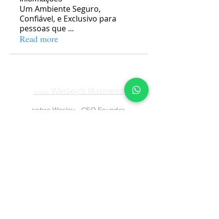
Um Ambiente Seguro,
Confiável, e Exclusivo para
pessoas que
...
Read more
Wesley's Business
sobre
sobre Wesley - CEO Founder
atendimentowesleybusiness@gmail.com
Contact page
74999849677
Baixa Grande, State of Bahia,
44620-000
, Brazil
Confiram nossas
Políticas de Privacidade
,
Termos e Condições de uso
Política de Compra e Reembolso