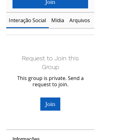
Join
Interação Social
Mídia
Arquivos
Sócios
Request to Join this
Group
This group is private. Send a
request to join.
Join
Informações