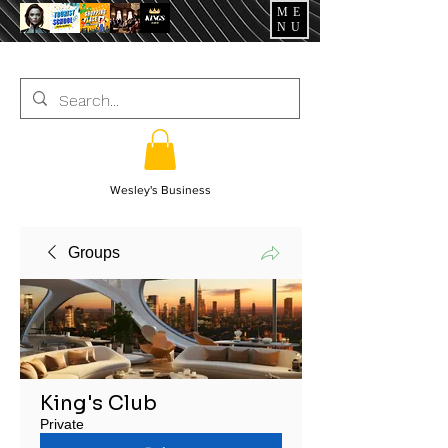
ME
NU
Wesley's Business
Groups
King's Club
Private