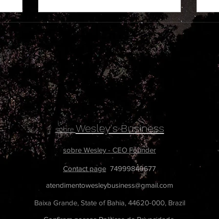
Wesley's Business
sobre
sobre Wesley - CEO Founder
Contact page
74999849677
atendimentowesleybusiness@gmail.com
Baixa Grande, State of Bahia, 44620-000, Brazil