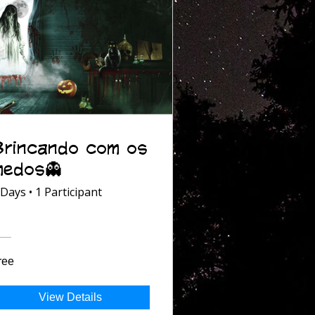
Brincando com os
medos👻
 Days
•
1 Participant
ree
View Details