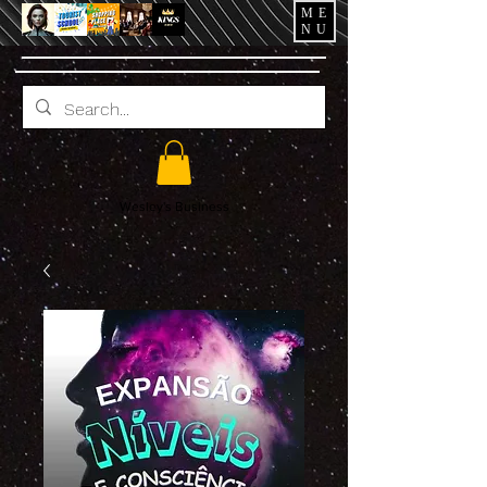
ME
NU
Wesley's Business