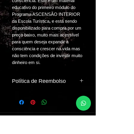
consciência. Este é um material
educativo do primeiro módulo do
Programa ASCENSÃO INTERIOR
da Escola Turística, e está sendo
disponibilizado para compra por um
preço baixo, muito mais acessível
para quem deseja expandir a
consciência e crescer na vida mas
não tem condições de investir muito
dinheiro em si.
Política de Reembolso
Este produto é um livro digital
(ebook) Entregue digitalmente
através dos meio de contato do
comprador - Whatsapp ou
email, e não é elegível para
Wesley's Business
sobre
reembolso pois pode ser