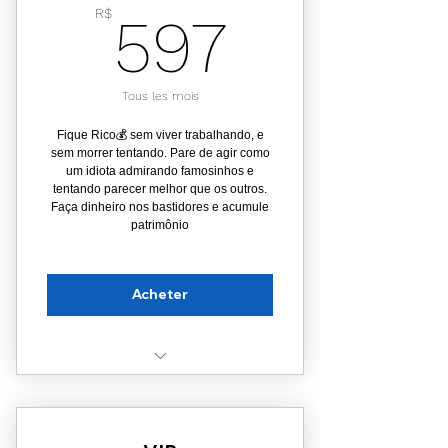
597R$
R$
597
Ferramentas necessárias para
um Negócio Digital
Acesso a Streaming Exclusivos
Tous les mois
Material de trabalho estratégico
Fique Rico💰 sem viver trabalhando, e
sem morrer tentando. Pare de agir como
Estratégias para o Bilhão 💰
um idiota admirando famosinhos e
tentando parecer melhor que os outros.
Ajuda individual (personalizada)
Faça dinheiro nos bastidores e acumule
patrimônio
Selos ganhados no Clube🥂
Acheter
Clube - Círculo de Prosperidade
Garrafa de Vinho Selecionada