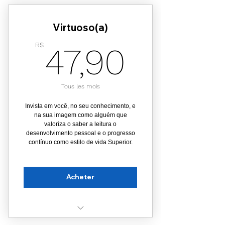
Páginas de Vendas
Virtuoso(a)
Copy (textos persuasivos)
47,90
R$
47,90
Criativos para VSL
Agente autônomo de IA
Tous les mois
Anúncios com orçamento
Invista em você, no seu conhecimento, e
na sua imagem como alguém que
Selo: Nômade🍹💲
valoriza o saber a leitura o
desenvolvimento pessoal e o progresso
contínuo como estilo de vida Superior.
Acheter
Acesso ao Clube: Stories that