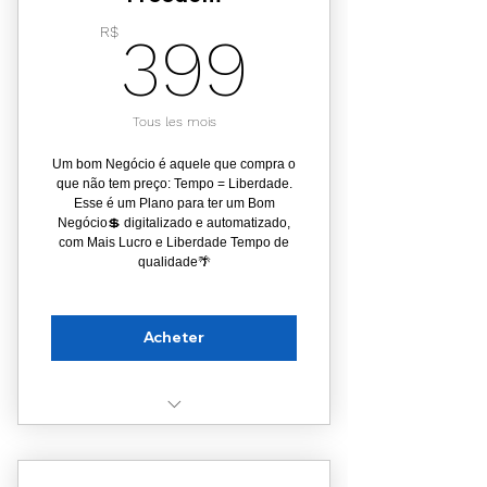
Desenhos
399R$
R$
399
Descontos especiais nas lojas
do Melhor Shopping 🛍️
Tous les mois
Selo VIP ⭐
Um bom Negócio é aquele que compra o
que não tem preço: Tempo = Liberdade.
Esse é um Plano para ter um Bom
Negócio💲 digitalizado e automatizado,
com Mais Lucro e Liberdade Tempo de
qualidade🌴
Acheter
Consultoria exclusiva
Implementação digital