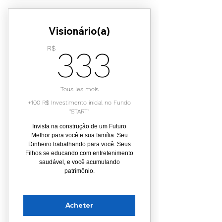
Inspire
Visionário(a)
Streaming Premium
333R$
R$
333
Aulas de leitura inteligente
Recebe 1📚 Livro por mês
Tous les mois
Selo: Virtuoso(a) ⚔️🛡️
+100 R$ Investimento inicial no Fundo
"START"
Invista na construção de um Futuro
Melhor para você e sua família. Seu
Dinheiro trabalhando para você. Seus
Filhos se educando com entretenimento
saudável, e você acumulando
patrimônio.
Acheter