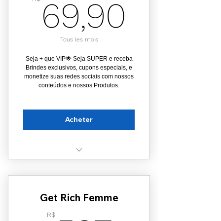
69,90
69,90
Tous les mois
Seja + que VIP🌟 Seja SUPER e receba
Brindes exclusivos, cupons especiais, e
monetize suas redes sociais com nossos
conteúdos e nossos Produtos.
Acheter
Acesso a todos os Streaming do
Plano VIP
Get Rich Femme
Acesso a Streaming Exclusivos
R$
Brindes mensais