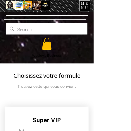
ME
NU
Wesley's Business
Choisissez votre formule
Trouvez celle qui vous convient
Super VIP
R$