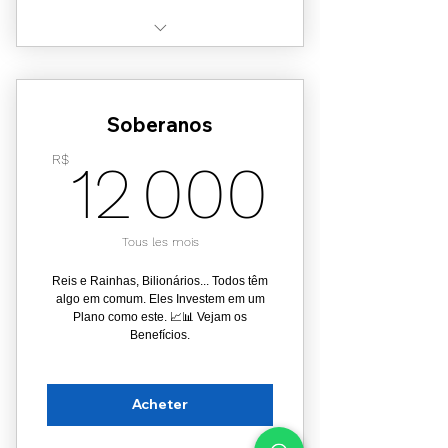
Acesso ao Clube: Start
Rendimentos do nosso Fundo
Soberanos
"START"
12 00
R$
12 000
Streaming Premium do Plano
VIP
Aulas práticas de investimento
Tous les mois
Aulas exclusivas com IAs
Reis e Rainhas, Bilionários... Todos têm
(Artemis e AmelIa)
algo em comum. Eles Investem em um
Plano como este. 📈📊 Vejam os
Selo: Visionário Start
Benefícios.
Acheter