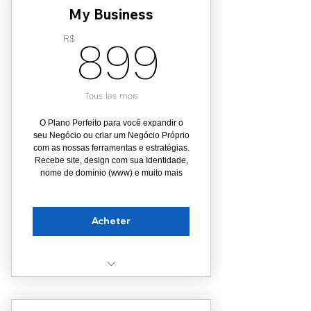
My Business
(Ferramentas Necessárias)
899R$
R$
899
Estratégias de Escala
Plano de diversificação de
receita
Tous les mois
Acompanhamento especial
O Plano Perfeito para você expandir o
seu Negócio ou criar um Negócio Próprio
Selo em nossa Plataforma 🍹🌴
com as nossas ferramentas e estratégias.
Recebe site, design com sua Identidade,
nome de domínio (www) e muito mais
Acheter
Loja online sem custos
adicionais