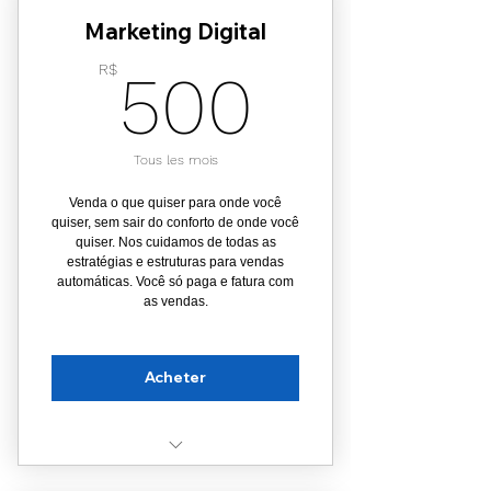
Marketing Digital
App para gerenciar seus
produtos
500R$
R$
500
Site próprio sem custo adicional
Domínio (www. o nome que
Tous les mois
você quiser) sem custo por 1
ano
Venda o que quiser para onde você
quiser, sem sair do conforto de onde você
Tua Empresa no Google com os
quiser. Nos cuidamos de todas as
teus produtos
estratégias e estruturas para vendas
automáticas. Você só paga e fatura com
as vendas.
Suporte Personalizado
Selo em nossa Plataforma💲
Acheter
Funil de vendas completo