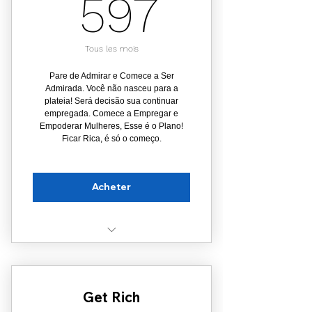
597R$
597
Cupons especiais para as lojas
do Melhor Shopping 🛍️
Tous les mois
Monetizar a redes sociais com
Pare de Admirar e Comece a Ser
nossos Conteúdos e Produtos
Admirada. Você não nasceu para a
plateia! Será decisão sua continuar
Atendimento Personalizado
empregada. Comece a Empregar e
Empoderar Mulheres, Esse é o Plano!
Ficar Rica, é só o começo.
Selo: Super VIP 🌟
Acheter
Acesso exclusivo ao Rich
Femme Club
Get Rich
Aulas Práticas