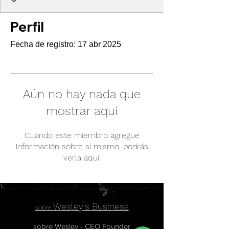
Perfil
Fecha de registro: 17 abr 2025
Aún no hay nada que
mostrar aquí
Cuando este miembro agregue
información sobre sí mismo, podrás
verla aquí.
Wesley's Business
sobre
sobre Wesley - CEO Founder