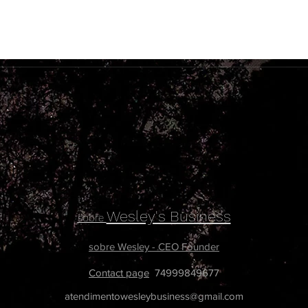
Wesley's Business
sobre
sobre Wesley - CEO Founder
Contact page
74999849677
atendimentowesleybusiness@gmail.com