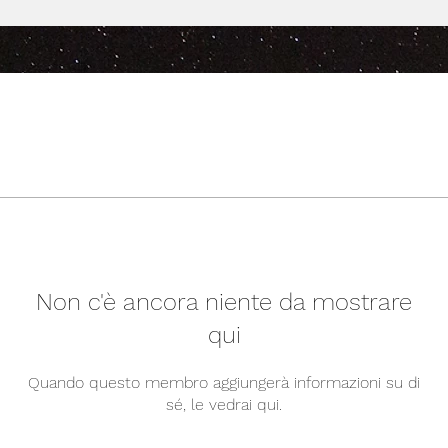
Non c'è ancora niente da mostrare
qui
Quando questo membro aggiungerà informazioni su di
sé, le vedrai qui.