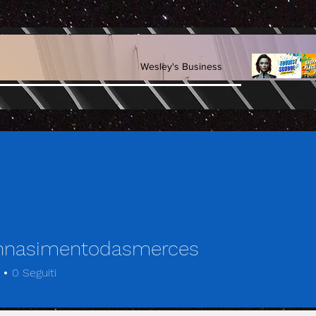
Wesley's Business
nnasimentodasmerces
simentodasmerces
0
Seguiti