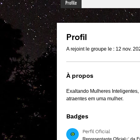
Profile
Profil
A rejoint le groupe le : 12 nov. 20
À propos
Exaltando Mulheres Inteligentes, 
atraentes em uma mulher. 
Badges
Perfil Oficial
Representante Oficial✅ da E