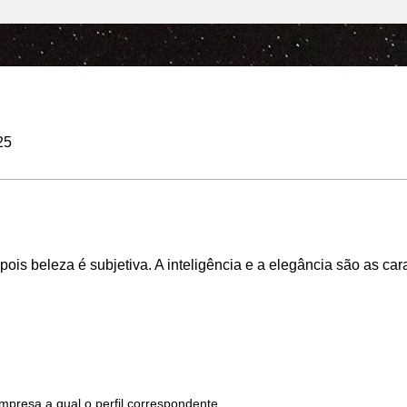
25
pois beleza é subjetiva. A inteligência e a elegância são as car
mpresa a qual o perfil correspondente.