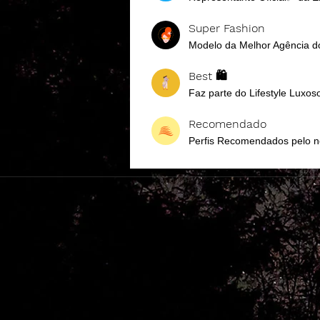
Super Fashion
Modelo da Melhor Agência d
Best 🛍️
Faz parte do Lifestyle Luxo
Recomendado
Perfis Recomendados pelo 