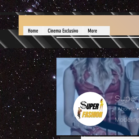
Home
Cinema Exclusivo
More
Super
1
Abonné
Modelin
Perfil Oficial