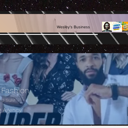
Wesley's Business
 Fashion
0
Suivi
g Agency
Super Fashion
Best 🛍️
Recomendado
+
4