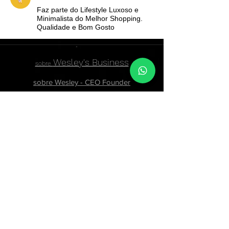
Faz parte do Lifestyle Luxoso e
Minimalista do Melhor Shopping.
Qualidade e Bom Gosto
Wesley's Business
sobre
sobre Wesley - CEO Founder
atendimentowesleybusiness@gmail.com
Contact page
74999849677
Baixa Grande, State of Bahia,
44620-000
, Brazil
Confiram nossas
Políticas de Privacidade
,
Termos e Condições de uso
Política de Compra e Reembolso
Política de Cookies
07174479529
-
07499849677
- © Copyright 2024