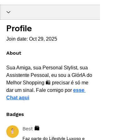
Best 🛍️
Recomendado
+
4
Profile
Join date: Oct 29, 2025
About
Sua Amiga, sua Personal Stylist, sua 
Assistente Pessoal, eu sou a GlórIA do 
Melhor Shopping 🛍️ precisar é só me 
dar um sinal. Fale comigo por 
esse 
Chat aqui
Badges
Best 🛍️
Faz parte do Lifestyle Luxoso e