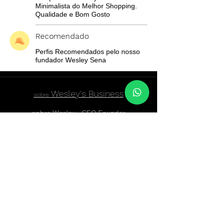
Minimalista do Melhor Shopping.
Qualidade e Bom Gosto
Recomendado
Perfis Recomendados pelo nosso
fundador Wesley Sena
Wesley's Business
sobre
sobre Wesley - CEO Founder
atendimentowesleybusiness@gmail.com
Contact page
74999849677
Baixa Grande, State of Bahia,
44620-000
, Brazil
Confiram nossas
Políticas de Privacidade
,
Termos e Condições de uso
Política de Compra e Reembolso