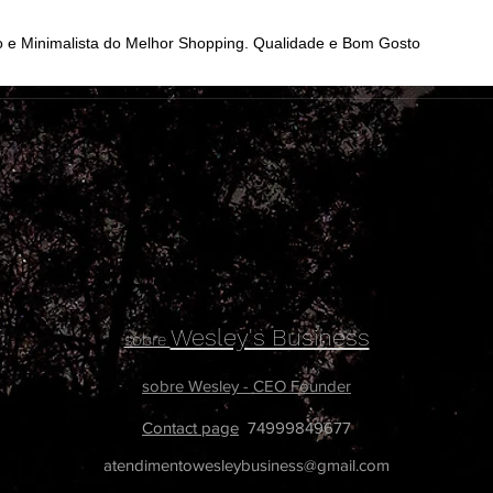
so e Minimalista do Melhor Shopping. Qualidade e Bom Gosto
Wesley's Business
sobre
sobre Wesley - CEO Founder
Contact page
74999849677
atendimentowesleybusiness@gmail.com