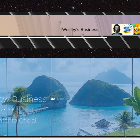
Wesley's Business
ow Business
Admin
s
5
Following
tante Oficial
Best 🛍️
+
4