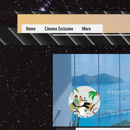
Home
Cinema Exclusivo
More
Freed
4
Follower
Represen
Perfil Oficial