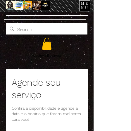
ME
NU
Wesley's Business
Agende seu
serviço
Confira a disponibilidade e agende a
data e o horário que forem melhores
para você.