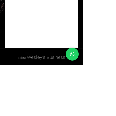
Wesley's Business
sobre
sobre Wesley - CEO Founder
atendimentowesleybusiness@gmail.com
Contact page
74999849677
Baixa Grande, State of Bahia,
44620-000
, Brazil
Confiram nossas
Políticas de Privacidade
,
Termos e Condições de uso