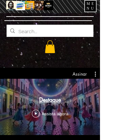
ME
NU
Wesley's Business
Assinar
Destaque
Assista agora